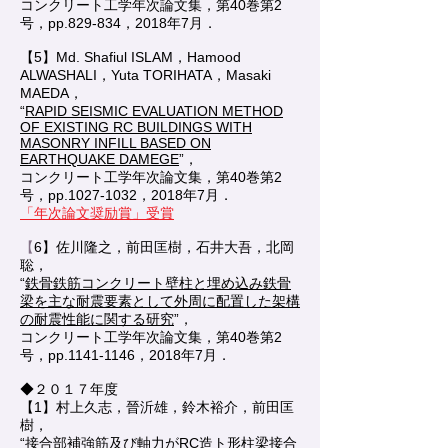
コンクリート工学年次論文集，第40巻第2
号，pp.829-834，2018年7月．
【5】Md. Shafiul ISLAM，Hamood
ALWASHALI，Yuta TORIHATA，Masaki
MAEDA，
“
RAPID SEISMIC EVALUATION METHOD
OF EXISTING RC BUILDINGS WITH
MASONRY INFILL BASED ON
EARTHQUAKE DAMEGE
”，
コンクリート工学年次論文集，第40巻第2
号，pp.1027-1032，2018年7月．
「年次論文奨励賞」受賞
【
6】
佐川隆之，前田匡樹，石井大吾，北岡
聡，
“
鉄骨鉄筋コンクリート壁柱と埋め込み鉄骨
梁を主な耐震要素として外周に配置した架構
の耐震性能に関する研究
”，
コンクリート工学年次論文集，第40巻第2
号，pp.1141-1146，2018年7月．
◆２０１７年度
【1】村上久志，晉沂雄，鈴木裕介，前田匡
樹，
“
接合部補強筋及び軸力がRC造ト形柱梁接合