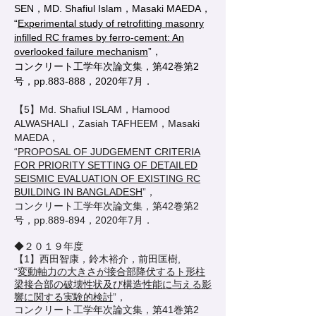
SEN，MD. Shafiul Islam，Masaki MAEDA，
“
Experimental study of retrofitting masonry
infilled RC frames by ferro-cement: An
overlooked failure mechanism
”，
コンクリート工学年次論文集，第42巻第2
号，pp.883-888，2020年7月．
【5】Md. Shafiul ISLAM，Hamood
ALWASHALI，Zasiah TAFHEEM，Masaki
MAEDA，
“
PROPOSAL OF JUDGEMENT CRITERIA
FOR PRIORITY SETTING OF DETAILED
SEISMIC EVALUATION OF EXISTING RC
BUILDING IN BANGLADESH
”，
コンクリート工学年次論文集，第42巻第2
号，pp.889-894，2020年7月．
◆
２０１９年度
【1】西田智康，鈴木裕介，前田匡樹,
“
変動軸力の大きさが接合部降伏するト形柱
梁接合部の破壊性状及び構造性能に与える影
響に関する実験的検討
”，
コンクリート工学年次論文集，第41巻第2