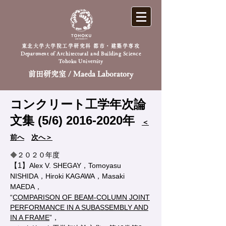
東北大学大学院工学研究科 都市・建築学専攻
Department of Architectural and Building Science
Tohoku University
前田研究室 / Maeda Laboratory
コンクリート工学年次論
文集 (5/6)
2016-2020
年
＜
前へ
次へ＞
◆
２０２０年度
【1】
Alex V. SHEGAY，Tomoyasu
NISHIDA，Hiroki KAGAWA，Masaki
MAEDA，
“
COM
PARISON OF BEAM-COLUMN JOINT
PERFORMANCE IN A SUBASSEMBLY AND
IN A FRAME
”，