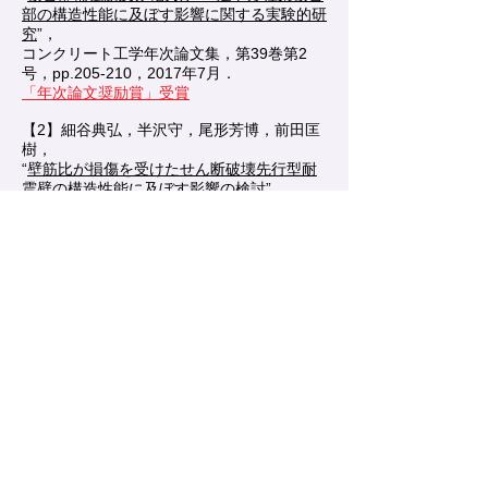
部の構造性能に及ぼす影響に関する実験的研
究
”，
コンクリート工学年次論文集，第39巻第2
号，pp.205-210，2017年7月．
「年次論文奨励賞」受賞
【2】細谷典弘，半沢守，尾形芳博，前田匡
樹，
“
壁筋比が損傷を受けたせん断破壊先行型耐
震壁の構造性能に及ぼす影響の検討
”，
コンクリート工学年次論文集，第39巻第2
号，pp.259-264，2017年7月．
【3】半沢守，細谷典弘，尾形芳博，前田匡
樹,
“
損傷を受けたRC造耐震壁の損傷量評価及び
残存耐震性能評価に関する研究
”，
コンクリート工学年次論文集，第39巻第2
号，pp.313-318，2017年7月．
【4】HAO Linfei，晉沂雄，前田匡樹,
“
破壊モード混在型被災RC造架構における構
造性能低下を考慮した残存耐震性能評価
法
”，
コンクリート工学年次論文集，第39巻第2