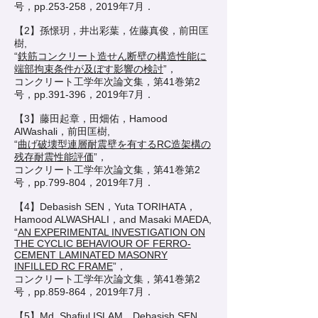
号，pp.253-258，2019年7月．
【2】孫憬玥，井出彩葉，佐藤真俊，前田匡
樹,
“
鉄筋コンクリート造せん断壁の構造性能に
端部拘束条件が及ぼす影響の検討
”，
コンクリート工学年次論文集，第41巻第2
号，pp.391-396，2019年7月．
【3】藤田起章，田畑佑，Hamood
AlWashali，前田匡樹,
“
曲げ破壊型連層耐震壁を有するRC造架構の
残存耐震性能評価
”，
コンクリート工学年次論文集，第41巻第2
号，pp.799-804，2019年7月．
【4】Debasish SEN，Yuta TORIHATA，
Hamood ALWASHALI，and Masaki MAEDA,
“
AN EXPERIMENTAL INVESTIGATION ON
THE CYCLIC BEHAVIOUR OF FERRO-
CEMENT LAMINATED MASONRY
INFILLED RC FRAME
”，
コンクリート工学年次論文集，第41巻第2
号，pp.859-864，2019年7月．
【5】Md. Shafiul ISLAM，Debasish SEN，