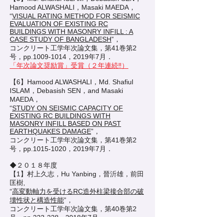
Hamood ALWASHALI，Masaki MAEDA，
“
VISUAL RATING METHOD FOR SEISMIC
EVALUATION OF EXISTING RC
BUILDINGS WITH MASONRY INFILL : A
CASE STUDY OF BANGLADESH
”，
コンクリート工学年次論文集，第41巻第2
号，pp.1009-1014，2019年7月．
「年次論文奨励賞」受賞（２年連続‼）
【6】Hamood ALWASHALI，Md. Shafiul
ISLAM，Debasish SEN，and Masaki
MAEDA，
“
STUDY ON SEISMIC CAPACITY OF
EXISTING RC BUILDINGS WITH
MASONRY INFILL BASED ON PAST
EARTHQUAKES DAMAGE
”，
コンクリート工学年次論文集，第41巻第2
号，pp.1015-1020，2019年7月．
◆２０１８年度
【1】村上久志，Hu Yanbing，晉沂雄，前田
匡樹,
“
高変動軸力を受けるRC造外柱梁接合部の破
壊性状と構造性能
”，
コンクリート工学年次論文集，第40巻第2