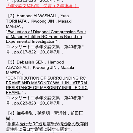
号，pp.223-228，2018年7月．
「年次論文奨励賞」受賞（２年連続‼）
【2】Hamood ALWASHALI，Yuta
TORIHATA，Kiwoong JIN，Masaki
MAEDA，
“
Evaluation of Diagonal Compression Strut
of Masonry Infill in RC Frames Based on
Experimental Investigation
”，
コンクリート工学年次論文集，第40巻第2
号，pp.817-822，2018年7月．
【3】Debasish SEN，Hamood
ALWASHALI，Kiwoong JIN，Masaki
MAEDA，
“
CONTRIBUTION OF SURROUNDING RC
FRAME AND MASONRY WALL IN LATERAL
RESISTANCE OF MASONRY INFILLED RC
FRAME
”，
コンクリート工学年次論文集，第40巻第2
号，pp.823-828，2018年7月．
【4】細谷典弘，孫憬玥，晉沂雄，前田匡
樹，
“
損傷を受けたRC造耐震壁が構造物の残存耐
震性能に及ぼす影響に関する研究
”，