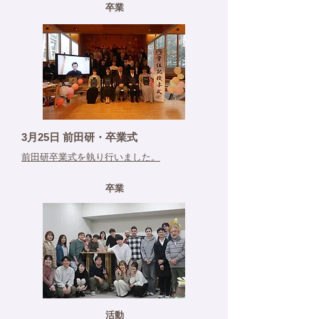
卒業
3月25日 前田研・卒業式
前田研卒業式を執り行いました。
卒業
活動