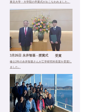
東北大学・大学院の卒業式がおこなわれました。
受賞
3月26日 永井智基 - 授賞式
修士2年の永井智基さんが
工学研究科長賞
を
受賞し
ました。