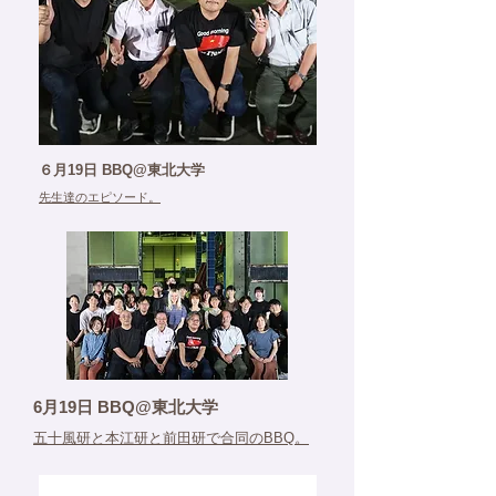
６月19日 BBQ@東北大学
先生達のエピソード。
6月19日 BBQ@東北大学
五十風研と本江研と前田研で合同のBBQ。