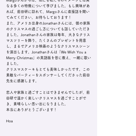
Margoさんからは、他にも私たちのイメージとは異
なる多くの特徴について学びました。もし興味があ
れば、前田研に訪れて、Margoさんに直接話を聞い
てみてください。お待ちしております！
また、アメリカ出身のJonathanさんには、彼の家族
のクリスマスの過ごし方についても話していただき
ました。Jonathanさんの家族は毎年、大きなクリス
マスツリーを飾り、たくさんのプレゼントを用意
し、まるでアメリカ映画のようなクリスマスシーン
を演出します。Jonathanさんは「We Wish You a
Merry Christmas」の英語版を皆に教え、一緒に歌い
ました。
クリスマスケーキもとても美味しかったです。この
素敵なパーティーをスポンサーしてくださった前田
先生に感謝します。
恋人や家族と過ごすことはできませんでしたが、前
田研で温かく楽しいクリスマスを過ごすことがで
き、素晴らしい思い出になりました。
本当にありがとうございます！
Hoa