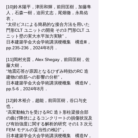
[10]鈴木陽平，津田和輝，前田匡樹，加藤隼
人，石森一樹，迫田丈志，尾畑徹，永島佑
衣，
“太径ビスによる簡易的な接合方法を用いた
門形CLT ユニットの開発 その3 門形CLT ユ
ニット壁の実大水平加力実験”，
日本建築学会大会学術講演梗概集 構造Ⅲ，
pp.235-236，2024年8月．
[11]岡村光晋，Alex Shegay，前田匡樹，佐
藤大樹，
“地震応答が原因となるひずみ時効のRC 造
建物の鉄筋への影響の分析”，
日本建築学会大会学術講演梗概集 構造Ⅳ，
pp.5-6，2024年8月．
[12]鈴木裕介，趙能，前田匡樹，谷口与史
也，
“高変動軸力を受けるRC 造ト形柱梁接合部
の曲げ降伏によるコンクリートの損傷状況及
び有効強度に関する解析的研究 その1 3 次元
FEM モデルの妥当性の検討”，
日本建築学会大会学術講演梗概集 構造Ⅳ，