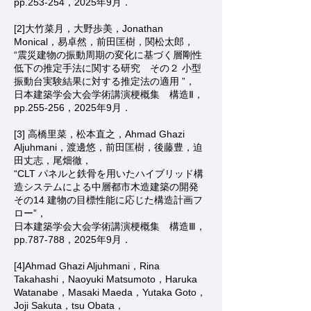
pp.253-254，2025年9月．
[2]大竹菜月，大野歩美，Jonathan
Monical，易卓然，前田匡樹，関松太郎，
“震災建物の振動周期の変化に基づく層剛性
低下の推定手法に関する研究 その２ 小型
振動台実験結果に対する推定法の適用 ”，
日本建築学会大会学術講演梗概集 構造Ⅱ，
pp.255-256，2025年9月．
[3] 高橋里菜，松本直之，Ahmad Ghazi
Aljuhmani，渡邊悠，前田匡樹，後藤豊，迫
田丈志，尾畑徹，
“CLT パネルと鉄骨を用いたハイブリッド構
造システムによる中層都市木造建築の開発
その14 建物の目標性能に応じた構造計画フ
ロー”，
日本建築学会大会学術講演梗概集 構造Ⅲ，
pp.787-788，2025年9月．
[4]Ahmad Ghazi Aljuhmani，Rina
Takahashi，Naoyuki Matsumoto，Haruka
Watanabe，Masaki Maeda，Yutaka Goto，
Joji Sakuta，tsu Obata，