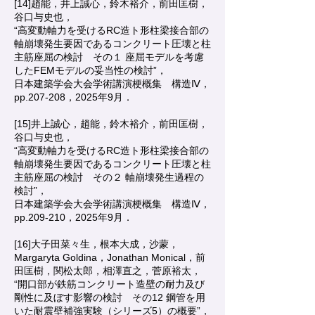
[14]趙能，井上誠心，鈴木裕介，前田匡樹，
谷口与史也，
“高変動軸力を受けるRC造ト形柱梁接合部の
軸崩壊発生要因であるコンクリート圧壊と柱
主筋座屈の検討 その１ 座屈モデルを考慮
したFEMモデルの妥当性の検討”，
日本建築学会大会学術講演梗概集 構造Ⅳ，
pp.207-208，2025年9月．
[15]井上誠心，趙能，鈴木裕介，前田匡樹，
谷口与史也，
“高変動軸力を受けるRC造ト形柱梁接合部の
軸崩壊発生要因であるコンクリート圧壊と柱
主筋座屈の検討 その２ 軸崩壊発生過程の
検討”，
日本建築学会大会学術講演梗概集 構造Ⅳ，
pp.209-210，2025年9月．
[16]大子田菜々生，根本大成，沙蒙，
Margaryta Goldina，Jonathan Monical，前
田匡樹，関松太郎，相澤直之，菅原裕太，
“開口部が鉄筋コンクリート造壁の耐力及び
剛性に及ぼす影響の検討 その12 鋼管を用
いた耐震壁補強実験（シリーズ5）の概要”，