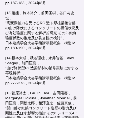
pp.187-188，2024年8月．
[13]趙能，鈴木裕介，前田匡樹，谷口与史
也，
“高変動軸力を受けるRC 造ト形柱梁接合部
の曲げ降伏によるコンクリートの損傷状況及
び有効強度に関する解析的研究 その2 有効
強度係数の推定及び妥当性の検討”，
日本建築学会大会学術講演梗概集 構造Ⅳ，
pp.189-190，2024年8月．
[14]根本大成，秋谷理穂，永井智基，Alex
Shegay，前田匡樹，
“曲げ降伏型RC造梁部材の補修実験に対する
再現解析”，
日本建築学会大会学術講演梗概集 構造Ⅳ，
pp.277-278，2024年8月．
[15]菅原裕太，Lai Thi Hoa，吉田陽葵，
Margaryta Goldina，Jonathan Monical，前
田匡樹，関松太郎，相澤直之，佐藤真俊，
“開口部が鉄筋コンクリート造壁の耐力及び
剛性に及ぼす影響の検討 その8 シリーズ4：