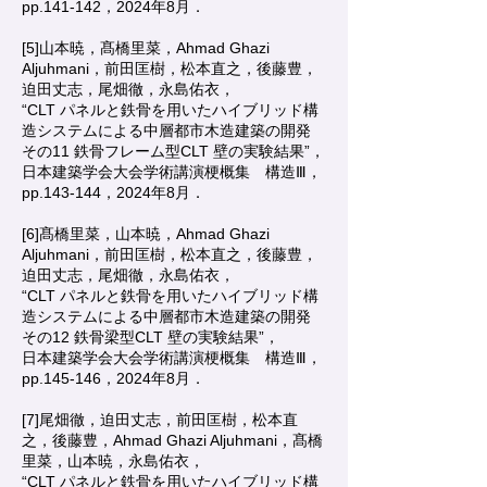
pp.141-142，2024年8月．
[5]山本暁，髙橋里菜，Ahmad Ghazi
Aljuhmani，前田匡樹，松本直之，後藤豊，
迫田丈志，尾畑徹，永島佑衣，
“CLT パネルと鉄骨を用いたハイブリッド構
造システムによる中層都市木造建築の開発
その11 鉄骨フレーム型CLT 壁の実験結果”，
日本建築学会大会学術講演梗概集 構造Ⅲ，
pp.143-144，2024年8月．
[6]髙橋里菜，山本暁，Ahmad Ghazi
Aljuhmani，前田匡樹，松本直之，後藤豊，
迫田丈志，尾畑徹，永島佑衣，
“CLT パネルと鉄骨を用いたハイブリッド構
造システムによる中層都市木造建築の開発
その12 鉄骨梁型CLT 壁の実験結果”，
日本建築学会大会学術講演梗概集 構造Ⅲ，
pp.145-146，2024年8月．
[7]尾畑徹，迫田丈志，前田匡樹，松本直
之，後藤豊，Ahmad Ghazi Aljuhmani，髙橋
里菜，山本暁，永島佑衣，
“CLT パネルと鉄骨を用いたハイブリッド構