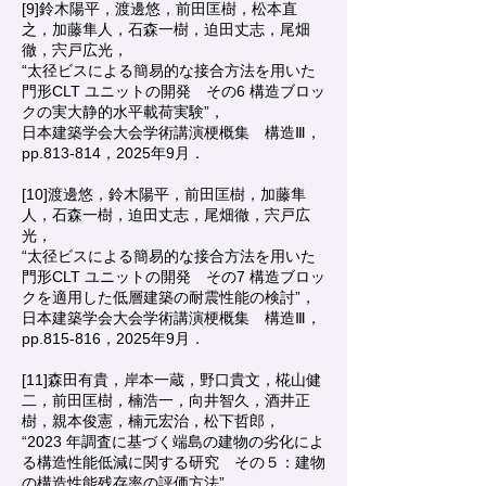
[9]鈴木陽平，渡邊悠，前田匡樹，松本直
之，加藤隼人，石森一樹，迫田丈志，尾畑
徹，宍戸広光，
“太径ビスによる簡易的な接合方法を用いた
門形CLT ユニットの開発 その6 構造ブロッ
クの実大静的水平載荷実験”，
日本建築学会大会学術講演梗概集 構造Ⅲ，
pp.813-814，2025年9月．
[10]渡邊悠，鈴木陽平，前田匡樹，加藤隼
人，石森一樹，迫田丈志，尾畑徹，宍戸広
光，
“太径ビスによる簡易的な接合方法を用いた
門形CLT ユニットの開発 その7 構造ブロッ
クを適用した低層建築の耐震性能の検討”，
日本建築学会大会学術講演梗概集 構造Ⅲ，
pp.815-816，2025年9月．
[11]森田有貴，岸本一蔵，野口貴文，椛山健
二，前田匡樹，楠浩一，向井智久，酒井正
樹，親本俊憲，楠元宏治，松下哲郎，
“2023 年調査に基づく端島の建物の劣化によ
る構造性能低減に関する研究 その５：建物
の構造性能残存率の評価方法”，