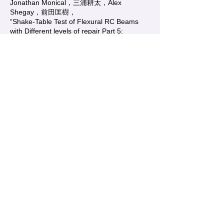
Jonathan Monical，三浦耕太，Alex
Shegay，前田匡樹，
“Shake-Table Test of Flexural RC Beams
with Different levels of repair Part 5:
Application of response prediction method
to shake-table test results”，
日本建築学会大会学術講演梗概集 構造Ⅳ，
pp.455-456，2024年8月．
[24]大野歩美，易卓然，Richard Godfrey，
Jonathan Monical，三浦耕太，Alex
Shegay，前田匡樹，
“補修レベルの異なるRC 造曲げ降伏型部材
の振動台実験 その６ 応答推定手法の比較と
適用範囲の検討”，
日本建築学会大会学術講演梗概集 構造Ⅳ，
pp.457-458，2024年8月．
[25]Jonathan Monical，易卓然，大野歩美，
易卓然，大野歩美，Richard Godfrey，三浦
耕太，Alex Shegay，前田匡樹，
“Shake-Table Test of Flexural RC Beams
with Different Levels of Repair Part 7: Using
Measured Period Data and Response