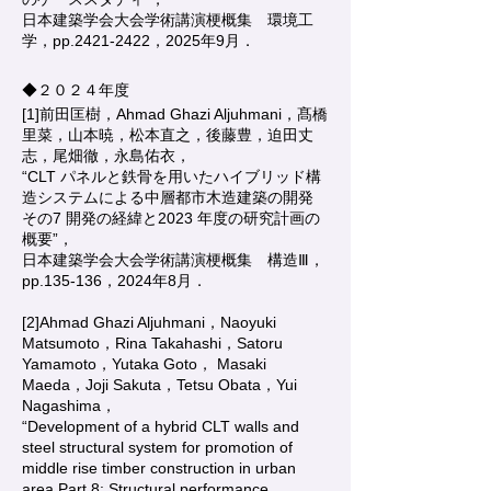
日本建築学会大会学術講演梗概集 環境工
学，pp.2421-2422，2025年9月．
◆２０２４年度
[1]前田匡樹，Ahmad Ghazi Aljuhmani，髙橋
里菜，山本暁，松本直之，後藤豊，迫田丈
志，尾畑徹，永島佑衣，
“CLT パネルと鉄骨を用いたハイブリッド構
造システムによる中層都市木造建築の開発
その7 開発の経緯と2023 年度の研究計画の
概要”，
日本建築学会大会学術講演梗概集 構造Ⅲ，
pp.135-136，2024年8月．
[2]Ahmad Ghazi Aljuhmani，Naoyuki
Matsumoto，Rina Takahashi，Satoru
Yamamoto，Yutaka Goto， Masaki
Maeda，Joji Sakuta，Tetsu Obata，Yui
Nagashima，
“Development of a hybrid CLT walls and
steel structural system for promotion of
middle rise timber construction in urban
area Part 8: Structural performance