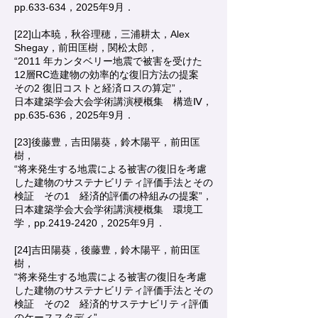
pp.633-634，2025年9月．
[22]山本暁，秋谷理穂，三浦耕太，Alex
Shegay，前田匡樹，関松太郎，
“2011 年カンタベリー地震で被害を受けた
12層RC造建物の効率的な復旧方法の提案
その2 復旧コストと経済ロスの算定”，
日本建築学会大会学術講演梗概集 構造Ⅳ，
pp.635-636，2025年9月．
[23]後藤豊，吉田陽葵，鈴木陽平，前田匡
樹，
“将来発生する地震による被害の復旧を考慮
した建物のサステナビリティ評価手法とその
検証 その1 経済的評価の枠組みの提案”，
日本建築学会大会学術講演梗概集 環境工
学，pp.2419-2420，2025年9月．
[24]吉田陽葵，後藤豊，鈴木陽平，前田匡
樹，
“将来発生する地震による被害の復旧を考慮
した建物のサステナビリティ評価手法とその
検証 その2 経済的サステナビリティ評価
のケーススタディ”，