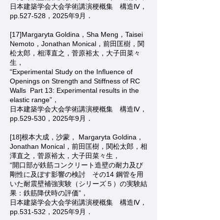
日本建築学会大会学術講演梗概集 構造Ⅳ，
pp.527-528，2025年9月．
[17]Margaryta Goldina，Sha Meng，Taisei
Nemoto，Jonathan Monical，前田匡樹，関
松太郎，相澤直之，菅原裕太，大子田菜々
生，
“Experimental Study on the Influence of
Openings on Strength and Stiffness of RC
Walls Part 13: Experimental results in the
elastic range”，
日本建築学会大会学術講演梗概集 構造Ⅳ，
pp.529-530，2025年9月．
[18]根本大成，沙蒙， Margaryta Goldina，
Jonathan Monical，前田匡樹，関松太郎，相
澤直之，菅原裕太，大子田菜々生，
“開口部が鉄筋コンクリート造壁の耐力及び
剛性に及ぼす影響の検討 その14 鋼管を用
いた耐震壁補強実験（シリーズ５）の実験結
果：鉄筋降伏時の評価”，
日本建築学会大会学術講演梗概集 構造Ⅳ，
pp.531-532，2025年9月．