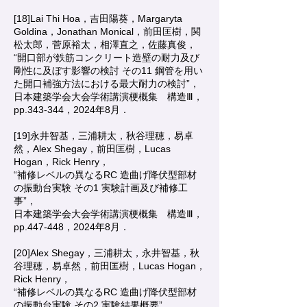
[18]Lai Thi Hoa，吉田陽葵，Margaryta
Goldina，Jonathan Monical，前田匡樹，関
松太郎，菅原裕太，相澤直之，佐藤真俊，
“開口部が鉄筋コンクリート造壁の耐力及び
剛性に及ぼす影響の検討 その11 鋼管を用い
た開口補強方法における最大耐力の検討”，
日本建築学会大会学術講演梗概集 構造Ⅲ，
pp.343-344，2024年8月．
[19]永井智基，三浦耕太，秋谷理穂，易卓
然，Alex Shegay，前田匡樹，Lucas
Hogan，Rick Henry，
“補修レベルの異なるRC 造曲げ降伏型部材
の振動台実験 その1 実験計画及び補修工
事”，
日本建築学会大会学術講演梗概集 構造Ⅲ，
pp.447-448，2024年8月．
[20]Alex Shegay，三浦耕太，永井智基，秋
谷理穂，易卓然，前田匡樹，Lucas Hogan，
Rick Henry，
“補修レベルの異なるRC 造曲げ降伏型部材
の振動台実験 その2 実験結果概要”，