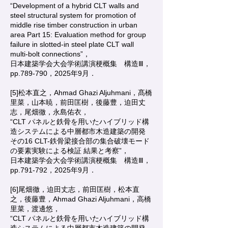
“Development of a hybrid CLT walls and
steel structural system for promotion of
middle rise timber construction in urban
area Part 15: Evaluation method for group
failure in slotted-in steel plate CLT wall
multi-bolt connections”，
日本建築学会大会学術講演梗概集 構造Ⅲ，
pp.789-790，2025年9月．
[5]松本直之，Ahmad Ghazi Aljuhmani，髙橋
里菜，山本暁，前田匡樹，後藤豊，迫田丈
志，尾畑徹，永島佑衣，
“CLT パネルと鉄骨を用いたハイブリッド構
造システムによる中層都市木造建築の開発
その16 CLT-鉄骨梁接合部の集合破壊モード
の要素実験による検証 結果と考察”，
日本建築学会大会学術講演梗概集 構造Ⅲ，
pp.791-792，2025年9月．
[6]尾畑徹，迫田丈志，前田匡樹，松本直
之，後藤豊，Ahmad Ghazi Aljuhmani，高橋
里菜，渡邊悠，
“CLT パネルと鉄骨を用いたハイブリッド構