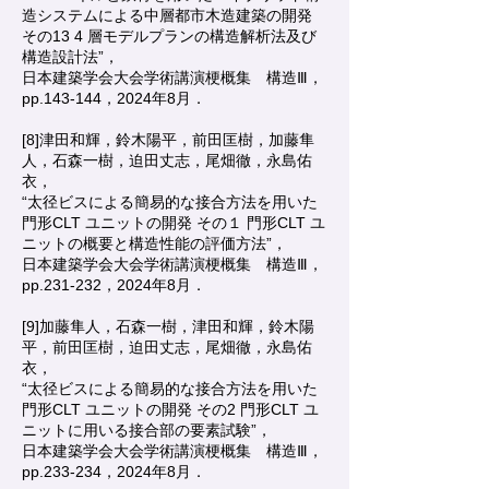
造システムによる中層都市木造建築の開発
その13 4 層モデルプランの構造解析法及び
構造設計法”，
日本建築学会大会学術講演梗概集 構造Ⅲ，
pp.143-144，2024年8月．
[8]津田和輝，鈴木陽平，前田匡樹，加藤隼
人，石森一樹，迫田丈志，尾畑徹，永島佑
衣，
“太径ビスによる簡易的な接合方法を用いた
門形CLT ユニットの開発 その１ 門形CLT ユ
ニットの概要と構造性能の評価方法”，
日本建築学会大会学術講演梗概集 構造Ⅲ，
pp.231-232，2024年8月．
​[9]
加藤隼人，石森一樹，津田和輝，鈴木陽
平，前田匡樹，迫田丈志，尾畑徹，永島佑
衣，
“太径ビスによる簡易的な接合方法を用いた
門形CLT ユニットの開発 その2 門形CLT ユ
ニットに用いる接合部の要素試験”，
日本建築学会大会学術講演梗概集 構造Ⅲ，
pp.233-234，2024年8月．