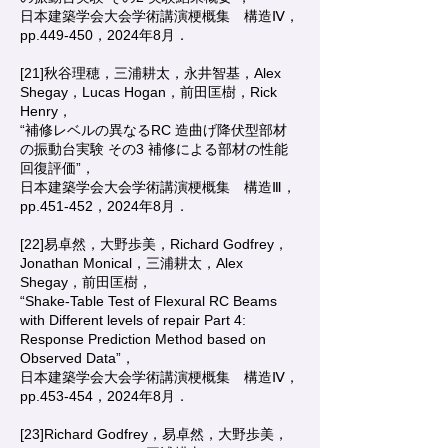
日本建築学会大会学術講演梗概集 構造Ⅳ，
pp.449-450，2024年8月．
[21]秋谷理穂，三浦耕太，永井智基，Alex
Shegay，Lucas Hogan，前田匡樹，Rick
Henry，
“補修レベルの異なるRC 造曲げ降伏型部材
の振動台実験 その3 補修による部材の性能
回復評価”，
日本建築学会大会学術講演梗概集 構造Ⅲ，
pp.451-452，2024年8月．
[22]易卓然，大野歩美，Richard Godfrey，
Jonathan Monical，三浦耕太，Alex
Shegay，前田匡樹，
“Shake-Table Test of Flexural RC Beams
with Different levels of repair Part 4:
Response Prediction Method based on
Observed Data”，
日本建築学会大会学術講演梗概集 構造Ⅳ，
pp.453-454，2024年8月．
[23]Richard Godfrey，易卓然，大野歩美，