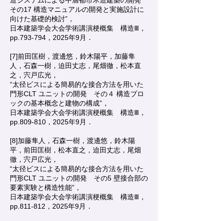
造システムによる中層都市木造建築の開発
その17 構造マニュアルの開発と実施設計に
向けた基礎的検討”，
日本建築学会大会学術講演梗概集 構造Ⅲ，
pp.793-794，2025年9月．
[7]前田匡樹，渡邊悠，鈴木陽平，加藤隼
人，石森一樹，迫田丈志，尾畑徹，松本直
之，宍戸広光，
“太径ビスによる簡易的な接合方法を用いた
門形CLT ユニットの開発 その４ 構造ブロ
ックの基本概念と建物の構成”，
日本建築学会大会学術講演梗概集 構造Ⅲ，
pp.809-810，2025年9月．
[8]加藤隼人，石森一樹，渡邊悠，鈴木陽
平，前田匡樹，松本直之，迫田丈志，尾畑
徹，宍戸広光，
“太径ビスによる簡易的な接合方法を用いた
門形CLT ユニットの開発 その5 壁接合部の
要素実験と構造性能”，
日本建築学会大会学術講演梗概集 構造Ⅲ，
pp.811-812，2025年9月．