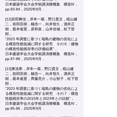
日本建築学会大会学術講演梗概集 構造Ⅳ，
pp.83-84，2025年9月．
[12]岩田舞佳，岸本一蔵，野口貴文，椛山健
二，前田匡樹，楠浩一，向井智久，酒井正
樹，親本俊憲，原和泉，山本佳城，松下哲
郎，
“2023 年調査に基づく端島の建物の劣化によ
る構造性能低減に関する研究 その６：建物
の構造性能残存率の評価結果”，
日本建築学会大会学術講演梗概集 構造Ⅳ，
pp.87-88，2025年9月．
[13]東洸希，岸本一蔵，野口貴文，椛山健
二，前田匡樹，楠浩一，向井智久，酒井正
樹，親本俊憲，齊藤亮介，小山智子，松下哲
郎，
“2023 年調査に基づく端島の建物の劣化によ
る構造性能低減に関する研究 その７：構造
性能残存率の2015年と2023年との比較”，
日本建築学会大会学術講演梗概集 構造Ⅳ，
pp.85-86，2025年9月．