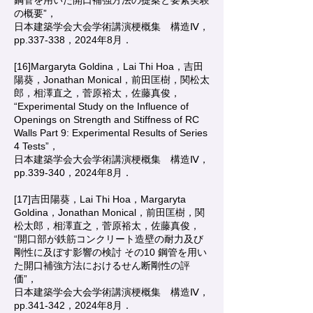
鋼管を用いた開口補強方法の提案と要素実験
の概要”，
日本建築学会大会学術講演梗概集 構造Ⅳ，
pp.337-338，2024年8月．
[16]Margaryta Goldina，Lai Thi Hoa，吉田
陽葵，Jonathan Monical，前田匡樹，関松太
郎，相澤直之，菅原裕太，佐藤真俊，
“Experimental Study on the Influence of
Openings on Strength and Stiffness of RC
Walls Part 9: Experimental Results of Series
4 Tests”，
日本建築学会大会学術講演梗概集 構造Ⅳ，
pp.339-340，2024年8月．
[17]吉田陽葵，Lai Thi Hoa，Margaryta
Goldina，Jonathan Monical，前田匡樹，関
松太郎，相澤直之，菅原裕太，佐藤真俊，
“開口部が鉄筋コンクリート造壁の耐力及び
剛性に及ぼす影響の検討 その10 鋼管を用い
た開口補強方法におけるせん断剛性の評
価”，
日本建築学会大会学術講演梗概集 構造Ⅳ，
pp.341-342，2024年8月．