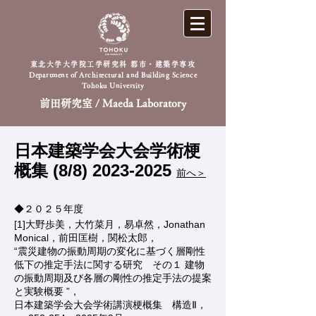
東北大学大学院工学研究科 都市・建築学専攻
Department of Architectural and Building Science
Tohoku University
前田研究室 / Maeda Laboratory
日本建築学会大会学術梗
概集 (8/8)
2023-2025
前へ＞
◆２０２５年度
[1]大野歩美，大竹菜月，易卓然，Jonathan
Monical，前田匡樹，関松太郎，
“震災建物の振動周期の変化に基づく層剛性
低下の推定手法に関する研究 その１ 建物
の振動周期及び各層の剛性の推定手法の提案
と実験概要 ”，
日本建築学会大会学術講演梗概集 構造Ⅱ，