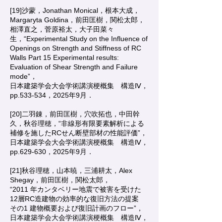
[19]沙蒙，Jonathan Monical，根本大成，
Margaryta Goldina，前田匡樹，関松太郎，
相澤直之，菅原裕太，大子田菜々
生，“Experimental Study on the Influence of
Openings on Strength and Stiffness of RC
Walls Part 15 Experimental results:
Evaluation of Shear Strength and Failure
mode”，
日本建築学会大会学術講演梗概集 構造Ⅳ，
pp.533-534，2025年9月．
[20]二羽錬，前田匡樹，穴吹拓也，中田幹
久，秋谷理穂，“非線形有限要素解析による
補修を施したRCせん断壁部材の性能評価”，
日本建築学会大会学術講演梗概集 構造Ⅳ，
pp.629-630，2025年9月．
[21]秋谷理穂，山本暁，三浦耕太，Alex
Shegay，前田匡樹，関松太郎，
“2011 年カンタベリー地震で被害を受けた
12層RC造建物の効率的な復旧方法の提案
その1 建物概要および復旧計画のフロー”，
日本建築学会大会学術講演梗概集 構造Ⅳ，