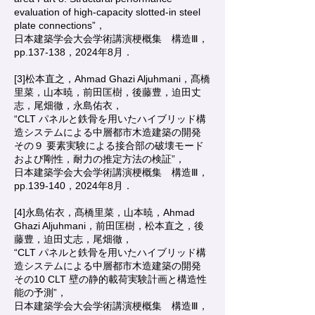
evaluation of high-capacity slotted-in steel
plate connections”，
日本建築学会大会学術講演梗概集 構造Ⅲ，
pp.137-138，2024年8月．
[3]松本直之，Ahmad Ghazi Aljuhmani，髙橋
里菜，山本暁，前田匡樹，後藤豊，迫田丈
志，尾畑徹，永島佑衣，
“CLT パネルと鉄骨を用いたハイブリッド構
造システムによる中層都市木造建築の開発
その９ 要素実験による接合部の破壊モード
および剛性，耐力の推定方法の検証”，
日本建築学会大会学術講演梗概集 構造Ⅲ，
pp.139-140，2024年8月．
[4]永島佑衣，髙橋里菜，山本暁，Ahmad
Ghazi Aljuhmani，前田匡樹，松本直之，後
藤豊，迫田丈志，尾畑徹，
“CLT パネルと鉄骨を用いたハイブリッド構
造システムによる中層都市木造建築の開発
その10 CLT 壁の静的載荷実験計画と構造性
能の予測”，
日本建築学会大会学術講演梗概集 構造Ⅲ，