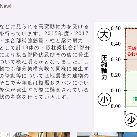
w!!
などに見られる高変動軸力を受ける
行っています。2015年度～2017
・接合部補強筋量・柱と梁の耐力
として計18体のト形柱梁接合部部分
により接合部降伏及びその後に発生
ついて概ね明らかとなりました。し
物でも部分架構実験と同様に発生す
の挙動等については地震後の建物の
そこで今年度は複層多スパンについ
降伏が発生する際に懸念されている
状の考察を行っていきます。