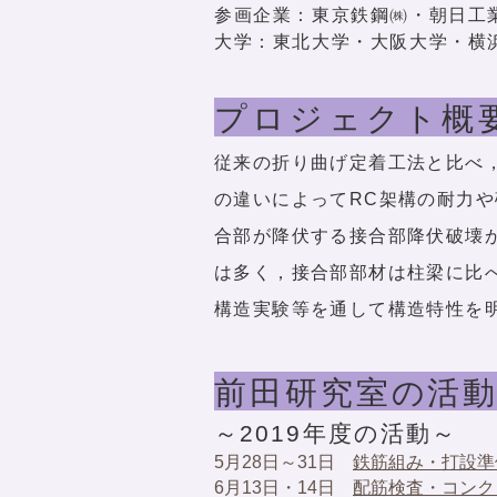
参画企業：東京鉄鋼㈱・朝日工
大学：東北大学・大阪大学・横
プロジェクト概
従来の折り曲げ定着工法と比べ
の違いによってRC架構の耐力
合部が降伏する接合部降伏破壊
は多く，接合部部材は柱梁に比
構造実験等を通して構造特性を
前田研究室の活
～2019年度の活動～
5月28日～31日
鉄筋組み・打設準
6
月13日・14日
配筋検査・コンク