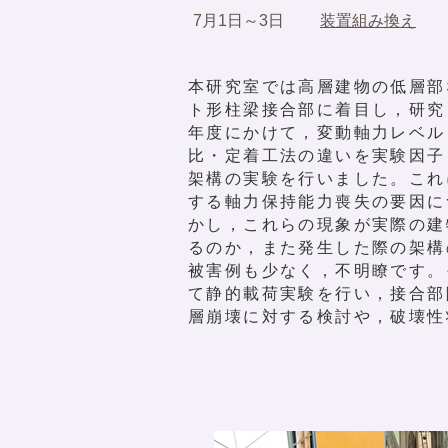
7
月1日～3日
装置組み換え
Ne
本研究室では高層建物の低層部
ト形柱梁接合部に着目し，研究を
年度にかけて，変動軸力レベル
比・定着工法の違いを実験因子
架構の実験を行いました。これ
する軸力保持能力喪失の要因に
かし，これらの現象が実際の建
るのか，また発生した際の架構
被害例も少なく，不明瞭です。
て静的載荷実験を行い，接合部
層崩壊に対する検討や，破壊性