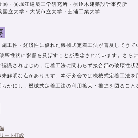
業㈱・㈱堀江建築工学研究所・㈱鈴木建築設計事務所
浜国立大学・大阪市立大学・芝浦工業大学
要
，施工性・経済性に優れた機械式定着工法が普及してきて
や破壊性状に影響を及ぼすことが懸念されています。さら
が認識されはじめ，定着工法に関わらず接合部の破壊性状
べ未解明な点があります。本研究会では機械式定着工法を
明らかにし，機械式定着工法の利用拡大・推進を図ること
動
備
リート打設