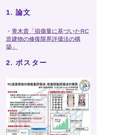
1. 論文​
​・
青木貴「損傷量に基づいたRC
造建物の修復限界評価法の構
築」
2. ポスター​