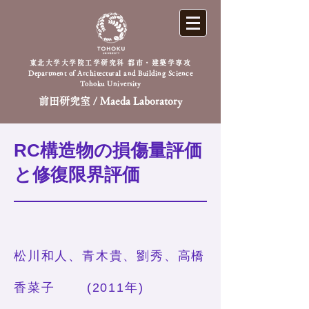
東北大学大学院工学研究科 都市・建築学専攻
Department of Architectural and Building Science
Tohoku University
前田研究室 / Maeda Laboratory
RC構造物の損傷量評価
と修復限界評
価
松川和人、青木貴、劉秀、高橋
香菜子 (2011年)