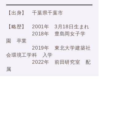
【出身】 千葉県千葉市
【略歴】 2001年 3月18日生まれ
2018年 豊島岡女子学
園 卒業
2019年 東北大学建築社
会環境工学科 入学
​ 2022年 前田研究室 配
属
【研究】 RC補修
​メンバーに戻る​
〒980-8579 宮城県仙台市青葉区荒巻字青葉6-6-11-1220
Miyagi, Sendai, Aoba Ku, Aramaki Aza Aoba
6-6-11-1220