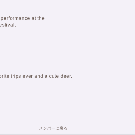
performance at the
estival.
rite trips ever and a cute deer.
​メンバーに戻る​