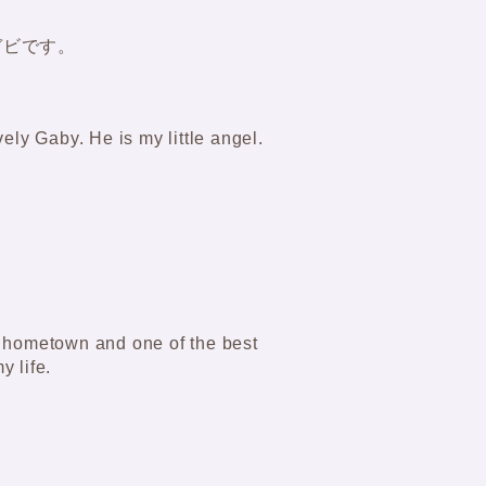
ガビです。
vely Gaby. He is my little angel.
 hometown and one of the best
 life.