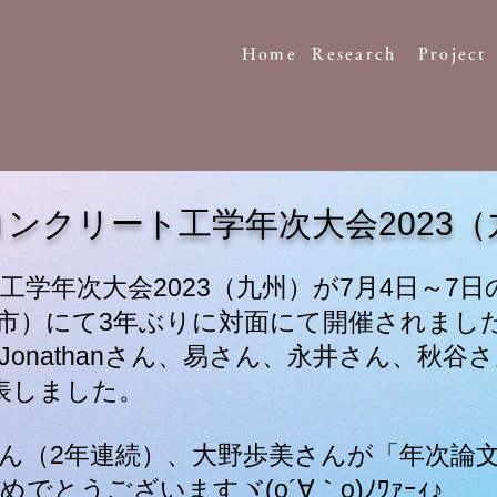
Home
Research
Project
コンクリート工学年次大会2023
工学年次大会2023（九州）が7月4日～7
市）にて3年ぶりに対面にて開催されまし
onathanさん、易さん、永井さん、秋谷
表しました。
ん（2年連続）、大野歩美さんが「年次論
でとうございますヾ(o´∀｀o)ﾉﾜｧｰｨ♪