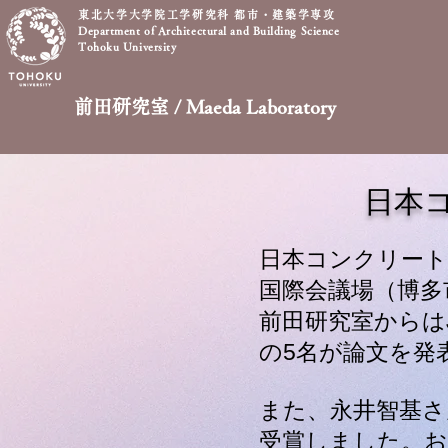
東北大学大学院工学研究科 都市・建築学専攻
Department of Architectural and Building Science
Tohoku University
前田研究室 / Maeda Laboratory
​日本
日本コンクリート
国際会議場（博多
前田研究室からはJ
の5名が論文を発
また、永井智基さ
受賞しました。おめ