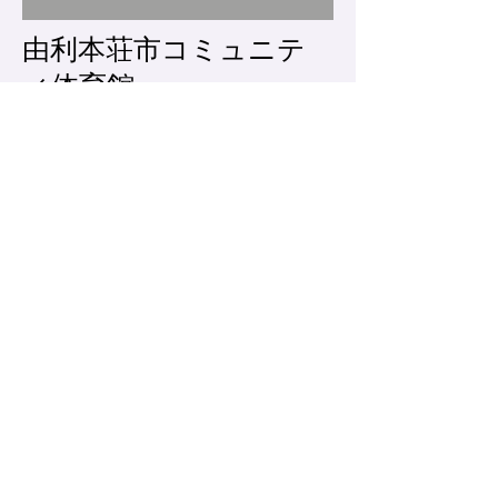
由利本荘市コミュニテ
ィ体育館
（設計：工藤設計事
務所、構造：木造平
屋建、2014年竣工）
秋田県の木材公共施設整備事業
により建設された。秋田県産の
スギ材を用いた梁2mの木造ト
ラス梁で屋根を構成している。
柱や桁行方向ブレース材も木造
で、建物内部は木の香りがする
木質感豊かな空間となってい
る