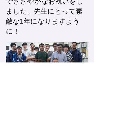
でささやかなお祝いをし
ました。
​先生にとって素
敵な1年になりますよう
に！
〒980-8579 宮城県仙台市青葉区荒巻字青葉6-6-11-1220
Miyagi, Sendai, Aoba Ku, Aramaki Aza Aoba
6-6-11-1220
1219号室 TEL：022-795-7872(教授室)(professor's ofiice)
1220号室 TEL：022-795-7873(学生室)(students' room)