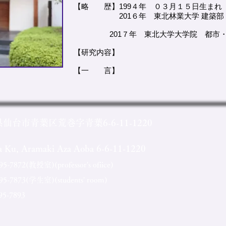
【略 歴】199４年 ０３月１５日生まれ 
201６年 東北林業大学 建
201７年 東北大学大学院 都市・
【研究内容】
【一 言】
県仙台市青葉区荒巻字青葉6-6-11-1220
ba Ku, Aramaki Aza Aoba 6-6-11-1220
7872(教授室)(professor's ofiice)
-7873(学生室)(students' room)
-7893