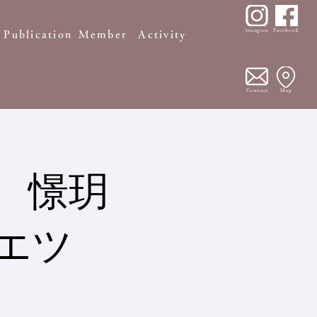
Facebook
Instagram
Publication
Member
Activity
Contact
Map
 憬
玥
エツ