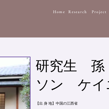
Home
Research
Project
研究生
孫
ソン ケイ
【出 身 地】中国の江西省