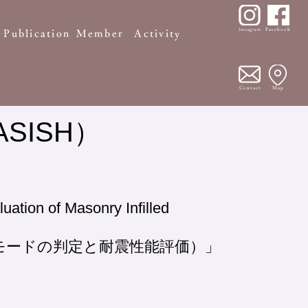
Facebook
Instagram
Publication
Member
Activity
Contact
Map
SISH）
tion of Masonry Infilled
モードの判定と耐震性能評価）」