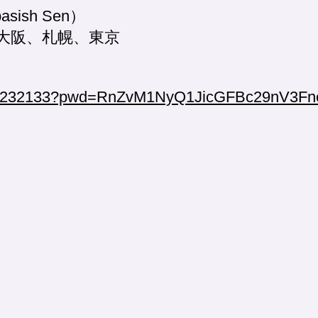
ish Sen）
 AM 大阪、札幌、東京
9546232133?pwd=RnZvM1NyQ1JicGFBc29nV3Fn