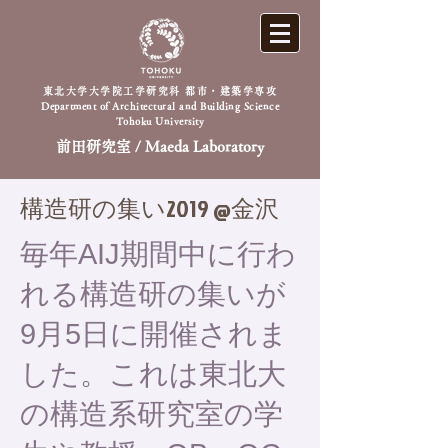
東北大学大学院工学研究科 都市・建築学専攻
Department of Architectural and Building Science
Tohoku University
前田研究室 / Maeda Laboratory
​構造研の集い2019 @金沢
毎年AIJ期間中に行わ
れる構造研の集いが
9月5日に開催されま
した。これは東北大
の構造系研究室の学