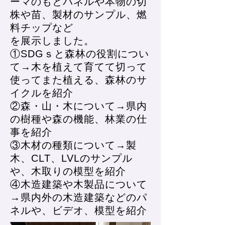
ーマのもとパネルや本物の切
株や苗、製材のサンプル、燃
料チップなど
を展示しました。
①SDGｓと森林の役割につい
て→木を植えて育てて切って
使ってまた植える、森林のサ
イクルを紹介
②森・山・木について→県内
の樹種や森の機能、林業の仕
事を紹介
③木材の種類について→製
木、CLT、LVLのサンプル
や、木取りの模型を紹介 ​
④木造建築や木製品について
→県内外の木造建築などのパ
ネルや、ビデオ、模型を紹介