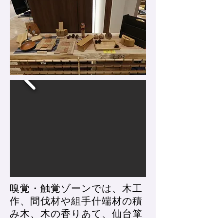
嗅覚・触覚ゾーンでは、木工
作、間伐材や組手什端材の積
み木、木の香りあて、仙台箪