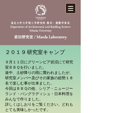
東北大学大学院工学研究科 都市・建築学専攻
Department of Architectural and Building Science
Tohoku University
前田研究室 / Maeda Laboratory
２０１９ 研究室キャンプ
９月１１日にグリーンピア岩沼にて研究
室ＢＢＱを行いました。
途中、土砂降りの雨に襲われましたが、
研究室メンバー及びその家族の総勢１８
名で楽しむ事が出来ました。
今回はＢＢＱの他、シリア・ニュージー
ランド・バングラディシュ・日本料理を
みんなで作りました。
詳しくはしおりをご覧ください。
どれも
とても美味しかったです。