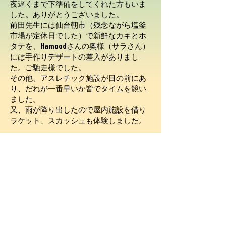
夜遅くまで下準備を
してくれた方もいま
した。ありがとうございました。
前田先生には仙台朝市（残念ながら塩釜
市場が定休日でした）で新鮮なカキとホ
タテを、Hamoodさんの奥様（サラさん）
には手作りデザートの差入がありまし
た。ご馳走様でした。
その他、アスレチック施設が目の前にあ
り、だれが一番早いか皆でタイムを競い
ました。
又、雨が降り出したので屋内施設を借り
ラケット、スカッシュも体験しました。
〒980-8579 宮城県仙台市青葉区荒巻字青葉6-6-11-1220