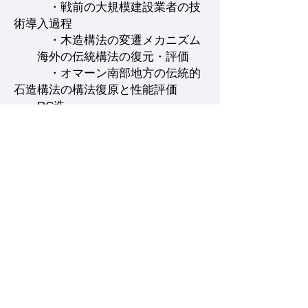
・戦前の大規模建設業者の技
術導入過程
・木造構法の変遷メカニズム
海外の伝統構法の復元・評価
・オ
マーン南部地方の伝統的
石造構法の構法復原と性能評価
RC造
・勉強
中
【
趣 味】
・映画鑑賞（イーストウッド
など）
・音楽鑑賞（最近はブルック
ナー，フィッシュマンズ，
DCPRGなど）
・ランニング