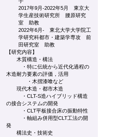
手
2017年9月-2022年5月 東京大
学生産技術研究所 腰原研究
室
助教
2022年6月-
東北大学大学
院工
学研究科都市・建
築学専攻 前
田研究室 助教
【研究内容】
木質構造・構法
・特に伝統から近代化過程の
木造耐力要素の評価，活用
・木摺漆喰など
現代木造・都市木造
・CLT-S造ハイブリッド構造
の接合システムの開発
・CLT平板接合床の振動特性
・軸組み併用型CLT工法の開
発
構法史・技術史