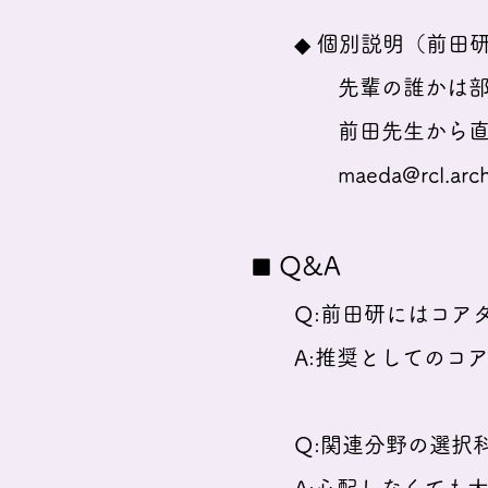
◆ 個別説明（前田研究室
先輩の誰かは部屋に
前田先生から直接お
maeda@rcl.arch
Q&A
■
Q:前田研にはコアタ
A:推奨としてのコアタイ
Q:関連分野の選択科