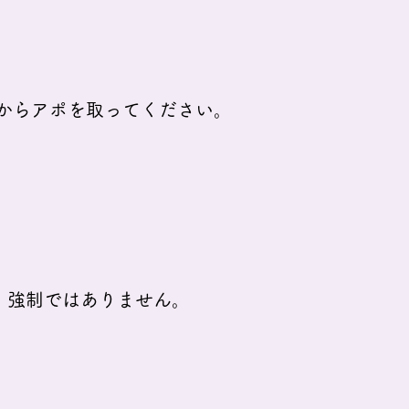
らアポを取ってく
ださい。
、
強制ではありません。