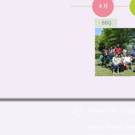
〒980-8579 宮城
Miyagi, Sendai, Ao