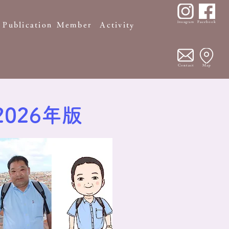
Facebook
Instagram
Publication
Member
Activity
Contact
Map
026年版