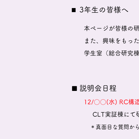
■
3年
生の皆様へ
本ページが皆様の研究
また、興味をもった人
学生室（総合研究棟12
説明会日程
■
12/〇〇(水) RC構
CLT実証
棟にて
＊真面目な質問か