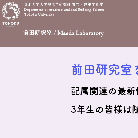
東北大学大学院工学研究科 都市・建築学専攻
Department of Architectural and Building Science
Tohoku University
前田研究室 / Maeda Laboratory
前田研究室を
配属関連の最新
3
年生の皆様は